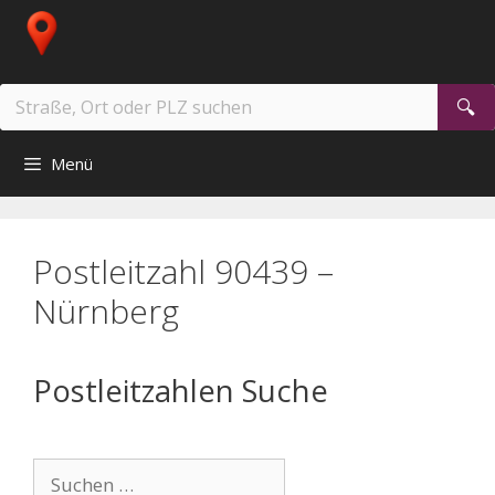
Zum
Inhalt
springen
Suchen
nach:
Menü
Postleitzahl 90439 –
Nürnberg
Postleitzahlen Suche