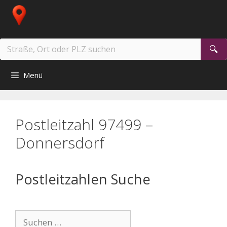
Zum
Inhalt
springen
Suchen
nach:
Menü
Postleitzahl 97499 –
Donnersdorf
Postleitzahlen Suche